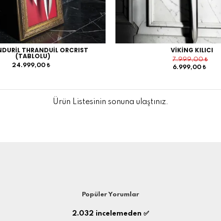
NDURİL THRANDUİL ORCRIST
VİKİNG KILICI
(TABLOLU)
7.999,00 ₺
24.999,00 ₺
6.999,00 ₺
Ürün Listesinin sonuna ulaştınız.
Popüler Yorumlar
2.032
incelemeden ✅