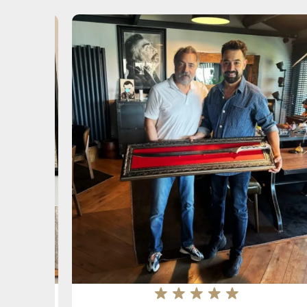
★
★
★
★
★