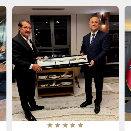
★
★
★
★
★