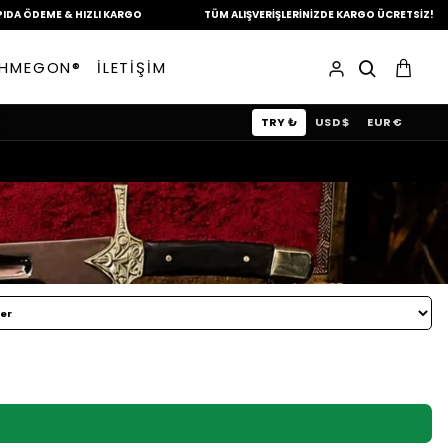
DEME &
HIZLI KARGO
TÜM ALIŞVERİŞLERİNİZDE
KARGO ÜCRETSİZ!
HMEGON®
İLETİŞİM
TRY ₺
USD $
EUR €