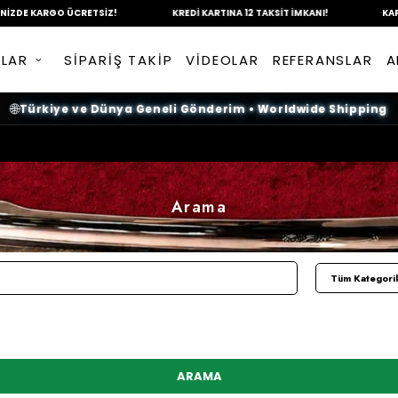
KARGO ÜCRETSİZ!
KREDİ KARTINA
12 TAKSİT İMKANI!
KAPIDA Ö
NLAR
SİPARİŞ TAKİP
VİDEOLAR
REFERANSLAR
A
🌐
Türkiye ve Dünya Geneli Gönderim
•
Worldwide Shipping
Arama
ARAMA