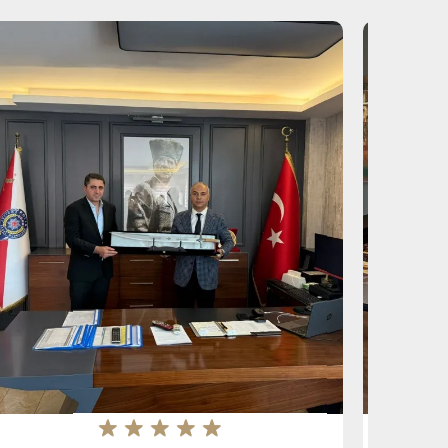
★
★
★
★
★