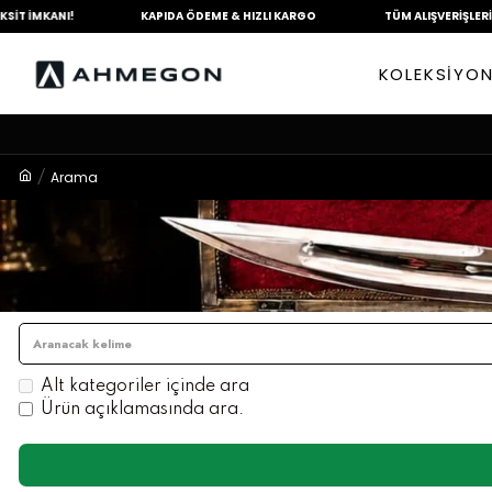
MKANI!
KAPIDA ÖDEME &
HIZLI KARGO
TÜM ALIŞVERİŞLERİNİZDE
KOLEKSİYO
Arama
Alt kategoriler içinde ara
Ürün açıklamasında ara.