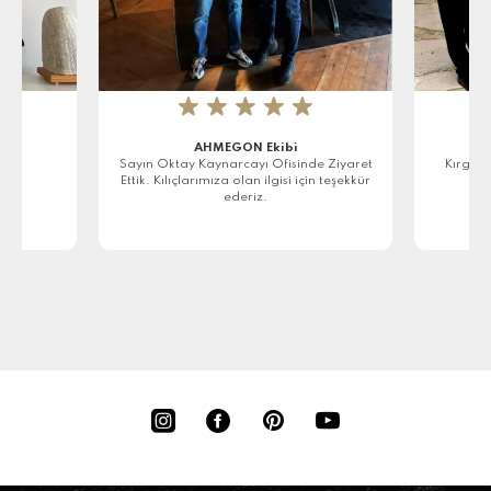
★
★
★
★
★
AHMEGON Ekibi
r
Sayın Oktay Kaynarcayı Ofisinde Ziyaret
Kırgızi
Ettik. Kılıçlarımıza olan ilgisi için teşekkür
ederiz.