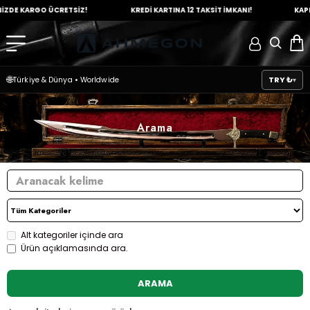
ZDE
KARGO ÜCRETSİZ!
KREDİ KARTINA
12 TAKSİT İMKANI!
KAPID
🌐
TRY ₺
Türkiye & Dünya
•
Worldwide
Arama
Alt kategoriler içinde ara
Ürün açıklamasında ara.
ARAMA