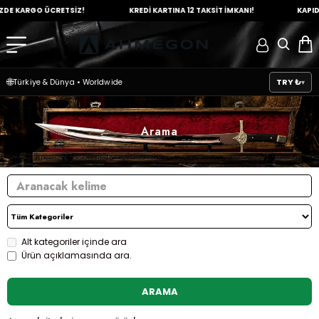
KARGO ÜCRETSİZ!
KREDİ KARTINA
12 TAKSİT İMKANI!
KAPIDA Ö
🌐
TRY ₺
Türkiye & Dünya
•
Worldwide
Arama
Alt kategoriler içinde ara
Ürün açıklamasında ara.
ARAMA