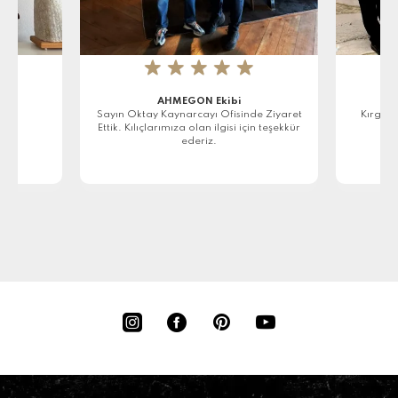
★
★
★
★
★
AHMEGON Ekibi
r
Sayın Oktay Kaynarcayı Ofisinde Ziyaret
Kırgızi
Ettik. Kılıçlarımıza olan ilgisi için teşekkür
ederiz.