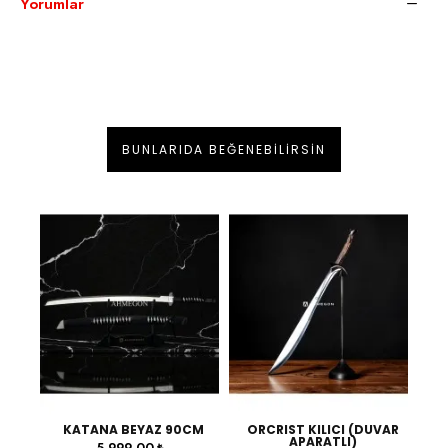
Yorumlar
BUNLARIDA BEĞENEBILIRSIN
0CM
KATANA BEYAZ 90CM
ORCRIST KILICI (DUVAR
APARATLI)