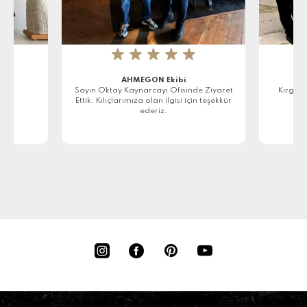
★
★
★
★
★
AHMEGON Ekibi
r
Sayın Oktay Kaynarcayı Ofisinde Ziyaret
Kırgızi
Ettik. Kılıçlarımıza olan ilgisi için teşekkür
ederiz.