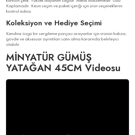
karbon çelik. Yüksek dayanım sağlar. Metal Malzemedir. Üstü
Kaplamadır. Kesin seçim ve paket içeriği için ürün seçeneklerini
kontrol ediniz.
Koleksiyon ve Hediye Seçimi
Kendine özgü bir sergileme parçası arayanlar için ürünün kabza,
gövde ve aksesuar ayrıntıları satın alma kararında belirleyici
olabilir.
MİNYATÜR GÜMÜŞ
YATAĞAN 45CM Videosu