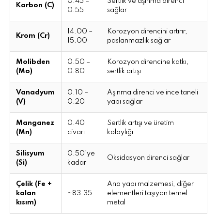
0.45 –
Sertlik ve aşınma direnci
Karbon (C)
0.55
sağlar
14.00 –
Korozyon direncini artırır,
Krom (Cr)
15.00
paslanmazlık sağlar
Molibden
0.50 –
Korozyon direncine katkı,
(Mo)
0.80
sertlik artışı
Vanadyum
0.10 –
Aşınma direnci ve ince taneli
(V)
0.20
yapı sağlar
Manganez
0.40
Sertlik artışı ve üretim
(Mn)
civarı
kolaylığı
Silisyum
0.50’ye
Oksidasyon direnci sağlar
(Si)
kadar
Çelik (Fe +
Ana yapı malzemesi, diğer
kalan
~83.35
elementleri taşıyan temel
kısım)
metal