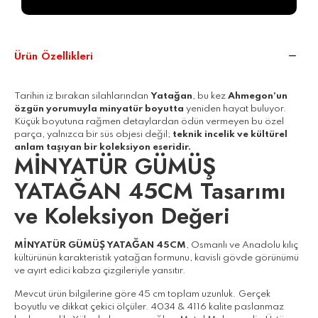
paketlenerek gönderilir.
Ürün Özellikleri
Tarihin iz bırakan silahlarından
Yatağan
, bu kez
Ahmegon’un
özgün yorumuyla minyatür boyutta
yeniden hayat buluyor.
Küçük boyutuna rağmen detaylardan ödün vermeyen bu özel
parça, yalnızca bir süs objesi değil;
teknik incelik ve kültürel
anlam taşıyan bir koleksiyon eseridir.
MİNYATÜR GÜMÜŞ
YATAĞAN 45CM Tasarımı
ve Koleksiyon Değeri
MİNYATÜR GÜMÜŞ YATAĞAN 45CM
, Osmanlı ve Anadolu kılıç
kültürünün karakteristik yatağan formunu, kavisli gövde görünümü
ve ayırt edici kabza çizgileriyle yansıtır.
Mevcut ürün bilgilerine göre 45 cm toplam uzunluk. Gerçek
boyutlu ve dikkat çekici ölçüler. 4034 & 4116 kalite paslanmaz