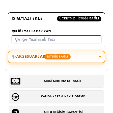
İSIM/YAZI EKLE
ÜCRETSIZ · İSTEĞE BAĞLI
ÇELIĞE YAZILACAK YAZI
✨
AKSESUARLAR
▾
İSTEĞE BAĞLI
KREDİ KARTINA 12 TAKSİT
KAPIDA KART & NAKİT ÖDEME
İADE & DEĞİŞİM GARANTİSİ