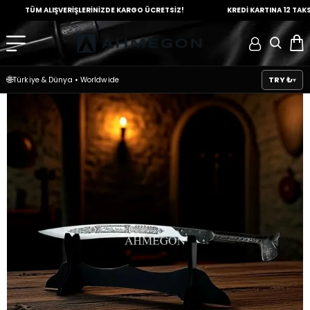
TÜM ALIŞVERİŞLERİNİZDE
KARGO ÜCRETSİZ!
KREDİ KARTINA
12 TAKSİT İM
🌐
TRY ₺
Türkiye & Dünya
•
Worldwide