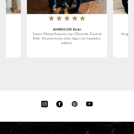
★
★
★
★
★
AHMEGON Ekibi
r
Sayın Oktay Kaynarcayı Ofisinde Ziyaret
Kırgızi
Ettik. Kılıçlarımıza olan ilgisi için teşekkür
ederiz.