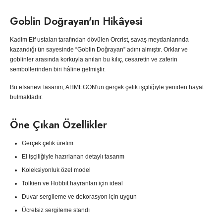
Goblin Doğrayan'ın Hikâyesi
Kadim Elf ustaları tarafından dövülen Orcrist, savaş meydanlarında
kazandığı ün sayesinde “Goblin Doğrayan” adını almıştır. Orklar ve
goblinler arasında korkuyla anılan bu kılıç, cesaretin ve zaferin
sembollerinden biri hâline gelmiştir.
Bu efsanevi tasarım, AHMEGON'un gerçek çelik işçiliğiyle yeniden hayat
bulmaktadır.
Öne Çıkan Özellikler
Gerçek çelik üretim
El işçiliğiyle hazırlanan detaylı tasarım
Koleksiyonluk özel model
Tolkien ve Hobbit hayranları için ideal
Duvar sergileme ve dekorasyon için uygun
Ücretsiz sergileme standı