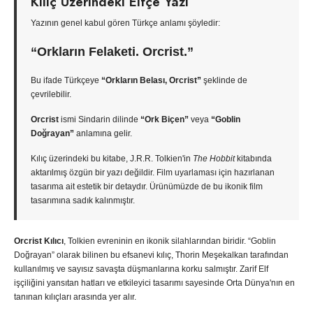
Kılıç Üzerindeki Elfçe Yazı
Yazının genel kabul gören Türkçe anlamı şöyledir:
“Orkların Felaketi. Orcrist.”
Bu ifade Türkçeye
“Orkların Belası, Orcrist”
şeklinde de
çevrilebilir.
Orcrist
ismi Sindarin dilinde
“Ork Biçen”
veya
“Goblin
Doğrayan”
anlamına gelir.
Kılıç üzerindeki bu kitabe, J.R.R. Tolkien'in
The Hobbit
kitabında
aktarılmış özgün bir yazı değildir. Film uyarlaması için hazırlanan
tasarıma ait estetik bir detaydır. Ürünümüzde de bu ikonik film
tasarımına sadık kalınmıştır.
Orcrist Kılıcı
, Tolkien evreninin en ikonik silahlarından biridir. “Goblin
Doğrayan” olarak bilinen bu efsanevi kılıç, Thorin Meşekalkan tarafından
kullanılmış ve sayısız savaşta düşmanlarına korku salmıştır. Zarif Elf
işçiliğini yansıtan hatları ve etkileyici tasarımı sayesinde Orta Dünya'nın en
tanınan kılıçları arasında yer alır.