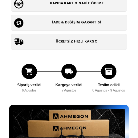
KAPIDA KART & NAKİT ÖDEME
İADE & DEĞİŞİM GARANTİSİ
ÜCRETSİZ HIZLI KARGO
shopping_cart
local_shipping
inventory_2
Sipariş verildi
Kargoya verildi
Teslim edildi
6 Ağustos
7 Ağustos
8 Ağustos - 9 Ağustos