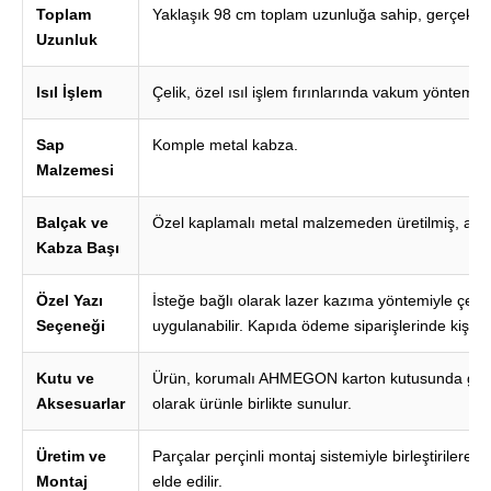
Toplam
Yaklaşık 98 cm toplam uzunluğa sahip, gerçek boy
Uzunluk
Isıl İşlem
Çelik, özel ısıl işlem fırınlarında vakum yöntemiyle
Sap
Komple metal kabza.
Malzemesi
Balçak ve
Özel kaplamalı metal malzemeden üretilmiş, antik
Kabza Başı
Özel Yazı
İsteğe bağlı olarak lazer kazıma yöntemiyle çelik
Seçeneği
uygulanabilir. Kapıda ödeme siparişlerinde kişis
Kutu ve
Ürün, korumalı AHMEGON karton kutusunda gönder
Aksesuarlar
olarak ürünle birlikte sunulur.
Üretim ve
Parçalar perçinli montaj sistemiyle birleştirilerek
Montaj
elde edilir.