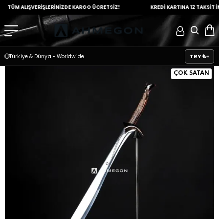
M ALIŞVERİŞLERİNİZDE
KARGO ÜCRETSİZ!
KREDİ KARTINA
12 TAKSİT İMKANI
🌐
TRY ₺
Türkiye & Dünya
•
Worldwide
ÇOK SATAN