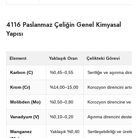
4116 Paslanmaz Çeliğin Genel Kimyasal
Yapısı
Element
Yaklaşık Oran
Çelikteki Görevi
Karbon (C)
%0,45–0,55
Sertliğe ve aşınma direnci
Krom (Cr)
%14,00–15,00
Korozyon direncini artırar
Molibden (Mo)
%0,50–0,80
Korozyon direncine ve sert
Vanadyum (V)
%0,10–0,20
Aşınma direncini destekler
Manganez
Yaklaşık %0,40
Sertleşebilirliği ve üretim 