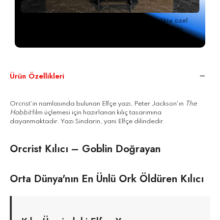
Siparişiniz, ücretsiz sergileme aparatıyla birlikte özel
AHMEGON®
kutusunda darbeye dayanıklı şekilde
paketlenerek gönderilir.
Ürün Özellikleri
Orcrist'in namlasında bulunan Elfçe yazı, Peter Jackson'ın
The
Hobbit
film üçlemesi için hazırlanan kılıç tasarımına
dayanmaktadır. Yazı Sindarin, yani Elfçe dilindedir.
Orcrist Kılıcı – Goblin Doğrayan
Orta Dünya'nın En Ünlü Ork Öldüren Kılıcı