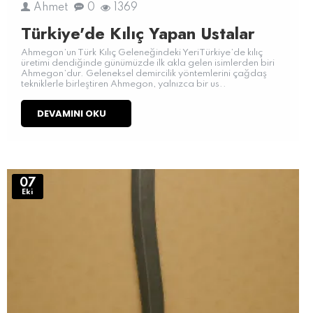
Ahmet
0
1369
Türkiye'de Kılıç Yapan Ustalar
Ahmegon’un Türk Kılıç Geleneğindeki YeriTürkiye’de kılıç
üretimi dendiğinde günümüzde ilk akla gelen isimlerden biri
Ahmegon’dur. Geleneksel demircilik yöntemlerini çağdaş
tekniklerle birleştiren Ahmegon, yalnızca bir us..
DEVAMINI OKU
07
Eki