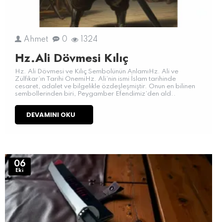
Ahmet
0
1324
Hz.Ali Dövmesi Kılıç
Hz. Ali Dövmesi ve Kılıç Sembolünün AnlamıHz. Ali ve
Zülfikar’ın Tarihi ÖnemiHz. Ali’nin ismi İslam tarihinde
cesaret, adalet ve bilgelikle özdeşleşmiştir. Onun en bilinen
sembollerinden biri, Peygamber Efendimiz’den ald..
DEVAMINI OKU
06
Eki