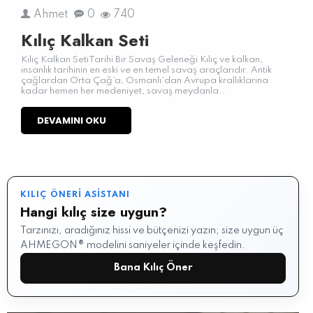
Ahmet
0
740
Kılıç Kalkan Seti
Kılıç Kalkan SetiTarihi Bir Savaş Geleneği Kılıç ve kalkan,
insanlık tarihinin en eski ve en temel savaş araçlarıdır. Antik
çağlardan Orta Çağ’a, Osmanlı’dan Avrupa krallıklarına
kadar hemen her medeniyet, savaş meydanla..
DEVAMINI OKU
KILIÇ ÖNERI ASISTANI
Hangi kılıç size uygun?
Tarzınızı, aradığınız hissi ve bütçenizi yazın; size uygun üç
AHMEGON® modelini saniyeler içinde keşfedin.
Bana Kılıç Öner