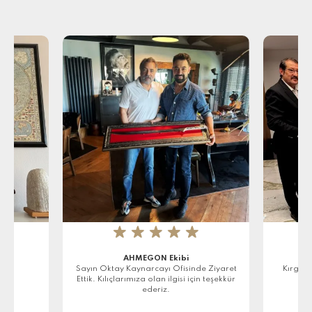
★
★
★
★
★
AHMEGON Ekibi
r
Sayın Oktay Kaynarcayı Ofisinde Ziyaret
Kırgızi
Ettik. Kılıçlarımıza olan ilgisi için teşekkür
ederiz.