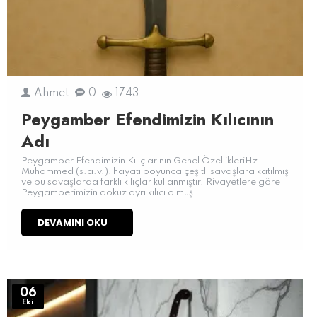
Ahmet
0
1743
Peygamber Efendimizin Kılıcının
Adı
Peygamber Efendimizin Kılıçlarının Genel ÖzellikleriHz.
Muhammed (s.a.v.), hayatı boyunca çeşitli savaşlara katılmış
ve bu savaşlarda farklı kılıçlar kullanmıştır. Rivayetlere göre
Peygamberimizin dokuz ayrı kılıcı olmuş..
DEVAMINI OKU
06
Eki