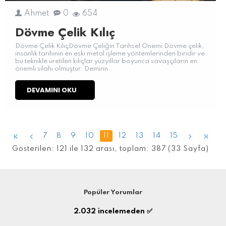
Ahmet
0
654
Dövme Çelik Kılıç
Dövme Çelik KılıçDövme Çeliğin Tarihsel Önemi Dövme çelik,
insanlık tarihinin en eski metal işleme yöntemlerinden biridir ve
bu teknikle üretilen kılıçlar yüzyıllar boyunca savaşçıların en
önemli silahı olmuştur. Demirin..
DEVAMINI OKU
7
8
9
10
11
12
13
14
15
Gösterilen: 121 ile 132 arası, toplam: 387 (33 Sayfa)
Popüler Yorumlar
2.032
incelemeden ✅