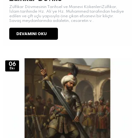
Zülfikar Dövmesinin Tarihsel ve Manevi KökenleriZülfikar,
İslam tarihinde Hz. Ali’ye Hz. Muhammed tarafından hediye
edilen ve çift uçlu yapısıyla öne çıkan efsanevi bir kılıçtır.
Savaş meydanlarında adaletin, cesaretin v..
DEVAMINI OKU
06
Eki