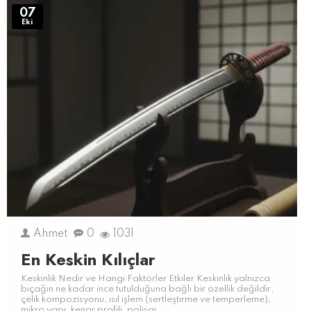
07
Eki
Ahmet
0
1031
En Keskin Kılıçlar
Keskinlik Nedir ve Hangi Faktörler Etkiler Keskinlik yalnızca
bıçağın ne kadar ince tutulduğuna bağlı bir özellik değildir;
çelik kompozisyonu, ısıl işlem (sertleştirme ve temperleme),
mikro yapı, kenar profili, polisaj ..