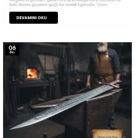
vurgularla görülen, genel olarak kötülüğe karşı savaşan ve
ilahi düzeni gözeten güçlü bir melek figürüdür. Onun..
DEVAMINI OKU
06
Eki