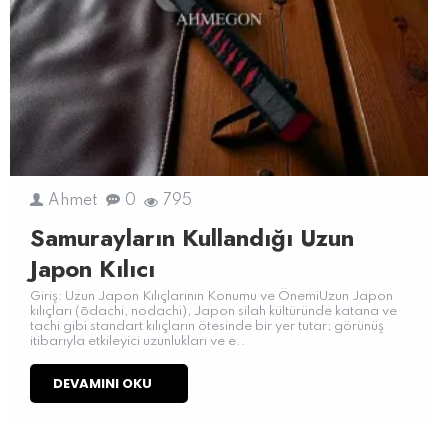
Ahmet
0
795
Samurayların Kullandığı Uzun
Japon Kılıcı
Giriş: Uzun Japon Kılıçlarının Konumu ve ÖnemiUzun Japon
kılıçları (ōdachi, nodachi), Japon silah kültüründe katana ve
tachi gibi standart kılıçların ötesinde bir yer tutar; görünüş
itibarıyla etkileyici uzunlukları ve e..
DEVAMINI OKU