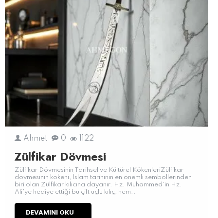
Ahmet
0
1122
Zülfikar Dövmesi
Zülfikar Dövmesinin Tarihsel ve Kültürel KökenleriZülfikar
dövmesinin kökeni, İslam tarihinin en önemli sembollerinden
biri olan Zülfikar kılıcına dayanır. Hz. Muhammed’in Hz.
Ali’ye hediye ettiği bu çift uçlu kılıç, hem..
DEVAMINI OKU