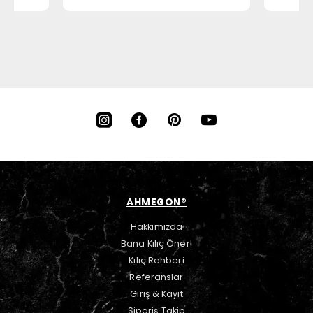
AHMEGON®
Hakkımızda
Bana Kılıç Öner!
Kılıç Rehberi
Referanslar
Giriş & Kayıt
Sipariş Takip