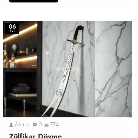
06
Eki
Ahmet
0
774
Zülfikar Dövme