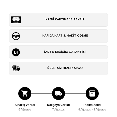
KREDİ KARTINA 12 TAKSİT
KAPIDA KART & NAKİT ÖDEME
İADE & DEĞİŞİM GARANTİSİ
ÜCRETSİZ HIZLI KARGO
shopping_cart
local_shipping
inventory_2
Sipariş verildi
Kargoya verildi
Teslim edildi
6 Ağustos
7 Ağustos
8 Ağustos - 9 Ağustos