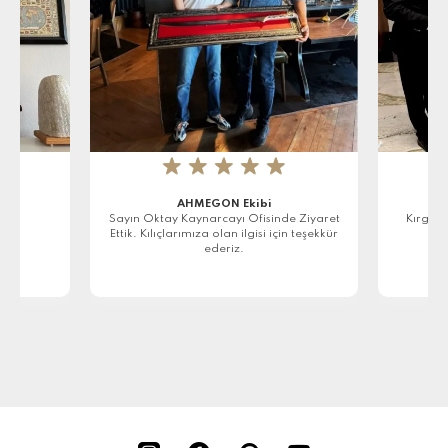
★
★
★
★
★
AHMEGON Ekibi
r
Sayın Oktay Kaynarcayı Ofisinde Ziyaret
Kırgızi
Ettik. Kılıçlarımıza olan ilgisi için teşekkür
ederiz.