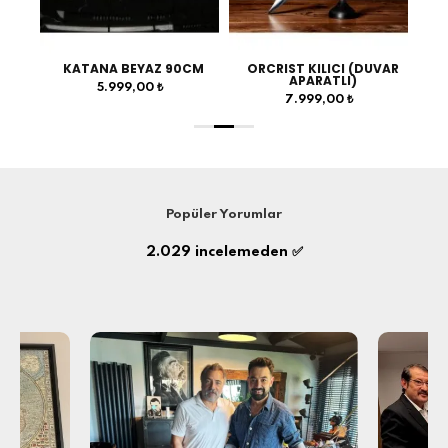
KATANA BEYAZ 90CM
ORCRIST KILICI (DUVAR
KUR
APARATLI)
5.999,00 ₺
7.999,00 ₺
Popüler Yorumlar
2.029
incelemeden ✅