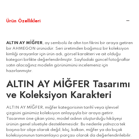
Ürün Özellikleri
ALTIN AY MİĞFER
, ay sembolü ile altın ton fikrini bir araya getiren
bir AHMEGON ürünüdür. Seri üretimden bağımsız bir koleksiyon
kimliği arayanlar için ürün adı, görsel karakteri ve ait olduğu
kategori birlikte değerlendirilmiştir. Sayfadaki güncel fotoğraflar
satın alacağınız modelin görünümünü incelemeniz için
hazırlanmıştır.
ALTIN AY MİĞFER Tasarımı
ve Koleksiyon Karakteri
ALTIN AY MİĞFER, miğfer kategorisinin tarihî veya işlevsel
çizgisini günümüz koleksiyon anlayışıyla bir araya getirir.
Tasarımın öne çıkan yönü, model adının oluşturduğu hikâyeyi
ürünün genel siluetiyle desteklemesidir. Bu nedenle yalnızca tek
başına bir obje olarak değil; kılıç, kalkan, miğfer ya da bıçak
koleksiyonunun tamamlayıcı parçası olarak da değerlendirilebilir.