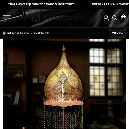
TÜM ALIŞVERİŞLERİNİZDE
KARGO ÜCRETSİZ!
KREDİ KARTINA
12 TAKSİT İMK
🌐
TRY ₺
Türkiye & Dünya
•
Worldwide