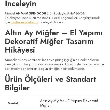
İnceleyin
Model
AHM-MGFR-0008
ürün koduyla AHMEGON
koleksiyonunda sunulmaktadır. Farklı seçenekleri karşılaştırmak
için
miğfer modellerini
inceleyebilirsiniz.
Altın Ay Miğfer – El Yapımı
Dekoratif Miğfer Tasarım
Hikâyesi
Modelin yüzey karakteri bakır ve pirinç işçiliğinin sıcak tonlarını
öne çıkarır. Her parça elde şekillendirildiği için işleme izleri ürünün
seri üretimden ayrılan özgün kimliğinin bir bölümüdür.
Ürün Ölçüleri ve Standart
Bilgiler
Altın Ay Miğfer – El Yapımı Dekoratif
Model
Miğfer