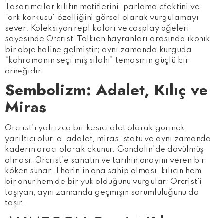
Tasarımcılar kılıfın motiflerini, parlama efektini ve
“ork korkusu” özelliğini görsel olarak vurgulamayı
sever. Koleksiyon replikaları ve cosplay öğeleri
sayesinde Orcrist, Tolkien hayranları arasında ikonik
bir obje haline gelmiştir; aynı zamanda kurguda
“kahramanın seçilmiş silahı” temasının güçlü bir
örneğidir.
Sembolizm: Adalet, Kılıç ve
Miras
Orcrist’i yalnızca bir kesici alet olarak görmek
yanıltıcı olur; o, adalet, miras, statü ve aynı zamanda
kaderin aracı olarak okunur. Gondolin’de dövülmüş
olması, Orcrist’e sanatın ve tarihin onayını veren bir
köken sunar. Thorin’in ona sahip olması, kılıcın hem
bir onur hem de bir yük olduğunu vurgular; Orcrist’i
taşıyan, aynı zamanda geçmişin sorumluluğunu da
taşır.