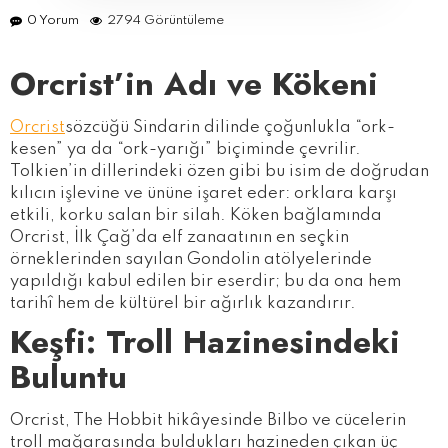
0 Yorum
2794 Görüntüleme
Orcr
ist’in Adı ve Kökeni
Orcrist
sözcüğü Sindarin dilinde çoğunlukla “ork-
kesen” ya da “ork-yarığı” biçiminde çevrilir.
Tolkien’in dillerindeki özen gibi bu isim de doğrudan
kılıcın işlevine ve ününe işaret eder: orklara karşı
etkili, korku salan bir silah. Köken bağlamında
Orcrist, İlk Çağ’da elf zanaatının en seçkin
örneklerinden sayılan Gondolin atölyelerinde
yapıldığı kabul edilen bir eserdir; bu da ona hem
tarihî hem de kültürel bir ağırlık kazandırır.
Keşfi: Troll Hazinesindeki
Buluntu
Orcrist, The Hobbit hikâyesinde Bilbo ve cücelerin
troll mağarasında buldukları hazineden çıkan üç