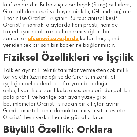
kılıftan biridir. Bilbo küçük bir bıçak (Sting) bulurken,
Gandalf daha eski ve büyük bir kılıç (Glamdring) alır;
Thorin ise Orcrist’i kuşanır. Bu rastlantısal keşif,
Orcrist’in sonraki olaylarda hem prestij hem de
trajedi işareti olarak belirmesini sağlar: bir
zamanlar
efsanevi savaşlarda
kullanılmış, şimdi
yeniden tek bir sahibin kaderine bağlanmıştır.
Fiziksel Özellikleri ve İşçilik
Tolkien ayrıntılı teknik tanımlar vermekten çok mitik
ton ve etki üzerine eğilse de Orcrist’in zarif, el
işçiliğini belli eden bir elflik yapıda olduğu
anlaşılıyor. İnce, zarif kabza süslemeleri, dengeli bir
pala profili ve hafifçe parlayan yüzey gibi
betimlemeler Orcrist’i sıradan bir kılıçtan ayırır.
Gondolin ustalarının damak tadını yansıtan estetik,
Orcrist’i hem keskin hem de göz alıcı kılar.
Büyülü Özellik: Orklara