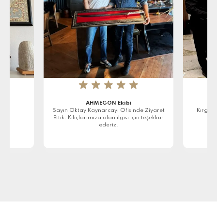
★
★
★
★
★
AHMEGON Ekibi
r
Sayın Oktay Kaynarcayı Ofisinde Ziyaret
Kırgızi
Ettik. Kılıçlarımıza olan ilgisi için teşekkür
ederiz.