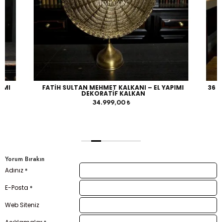
IMI
FATIH SULTAN MEHMET KALKANI – EL YAPIMI
36 P
DEKORATIF KALKAN
34.999,00 ₺
Yorum Bırakın
Adınız
E-Posta
Web Siteniz