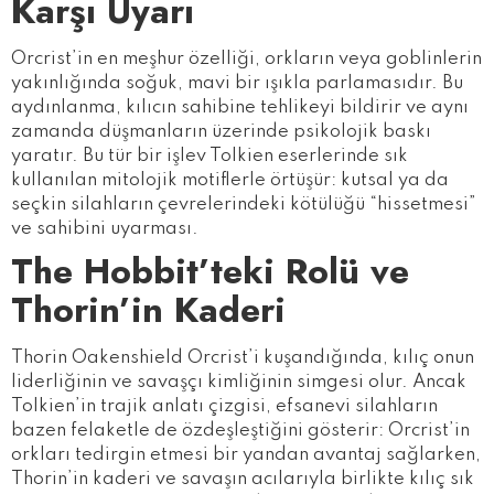
Karşı Uyarı
Orcrist’in en meşhur özelliği, orkların veya goblinlerin
yakınlığında soğuk, mavi bir ışıkla parlamasıdır. Bu
aydınlanma, kılıcın sahibine tehlikeyi bildirir ve aynı
zamanda düşmanların üzerinde psikolojik baskı
yaratır. Bu tür bir işlev Tolkien eserlerinde sık
kullanılan mitolojik motiflerle örtüşür: kutsal ya da
seçkin silahların çevrelerindeki kötülüğü “hissetmesi”
ve sahibini uyarması.
The Hobbit’teki Rolü ve
Thorin’in Kaderi
Thorin Oakenshield Orcrist’i kuşandığında, kılıç onun
liderliğinin ve savaşçı kimliğinin simgesi olur. Ancak
Tolkien’in trajik anlatı çizgisi, efsanevi silahların
bazen felaketle de özdeşleştiğini gösterir: Orcrist’in
orkları tedirgin etmesi bir yandan avantaj sağlarken,
Thorin’in kaderi ve savaşın acılarıyla birlikte kılıç sık