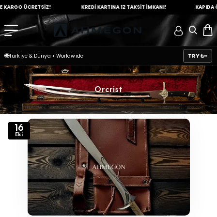
RGO ÜCRETSİZ!
KREDİ KARTINA
12 TAKSİT İMKANI!
KAPIDA ÖDE
🌐
TRY ₺
Türkiye & Dünya
•
Worldwide
Orcrist
16
Eki