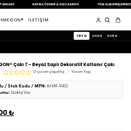
KAPIDA ÖDEME &
HIZLI KARGO
TÜM ALIŞVERİŞLERİNİZDE
KARGO 
HMEGON®
İLETİŞİM
TRY ₺
USD $
EUR €
ON® Çakı 7 – Beyaz Saplı Dekoratif Katlanır Çakı
0 yorum yapılmış.
-
Yorum Yap
u / Stok Kodu / MPN:
AHM-940
rumu:
Stokta Var
,00 ₺