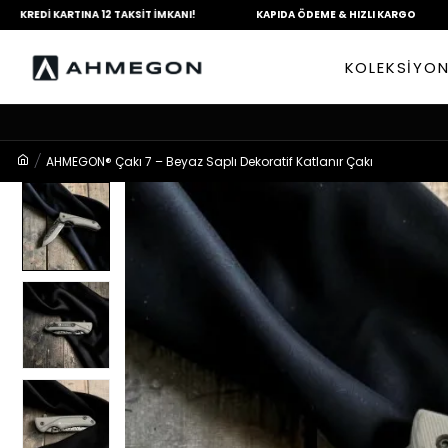
KARTINA
12 TAKSİT İMKANI!
KAPIDA ÖDEME &
HIZLI KARGO
TÜM 
KOLEKSİYO
AHMEGON® Çakı 7 – Beyaz Saplı Dekoratif Katlanır Çakı