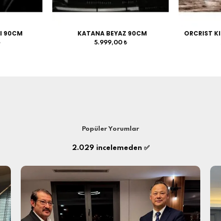
I 90CM
KATANA BEYAZ 90CM
ORCRIST KI
₺
5.999,00 ₺
Popüler Yorumlar
2.029
incelemeden ✅