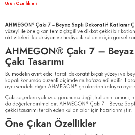
Ürün Özellikleri
AHMEGON® Çakı 7 – Beyaz Saplı Dekoratif Katlanır Ç
yüzeyi ile öne çıkan temiz çizgili ve dikkat çekici bir katla
aktiviteleri, koleksiyon ve hediyelik kullanım için görsel k
AHMEGON® Çakı 7 – Beyaz Sa
Çakı Tasarımı
Bu modelin ayırt edici tarafı dekoratif bıçak yüzeyi ve be
kapalı konumda düzenli biçimde muhafaza edilebilir. Fotoğ
aynı serideki diğer AHMEGON® çakılardan kolayca ayırır
Çakı seçerken yalnızca görünümü değil; kullanım amacı, m
da değerlendirilmelidir. AHMEGON® Çakı 7 – Beyaz Saplı D
çekici tasarımı tercih eden kullanıcılar için hazırlanmıştır.
Öne Çıkan Özellikler