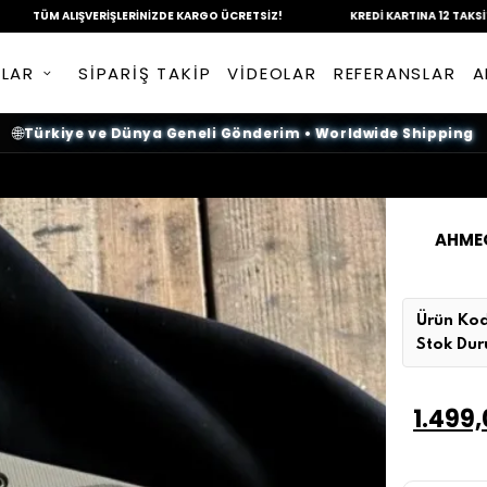
ALIŞVERİŞLERİNİZDE
KARGO ÜCRETSİZ!
KREDİ KARTINA
12 TAKSİT İMKANI!
NLAR
SİPARİŞ TAKİP
VİDEOLAR
REFERANSLAR
A
🌐
Türkiye ve Dünya Geneli Gönderim
•
Worldwide Shipping
AHMEG
Ürün Kod
Stok Du
1.499