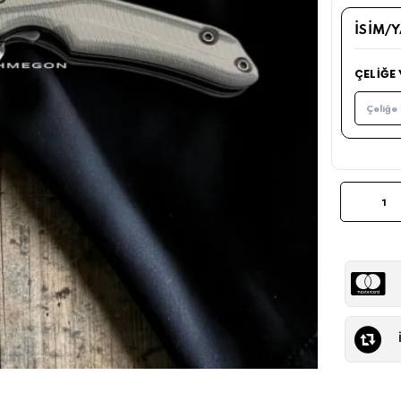
İSIM/
ÇELIĞE