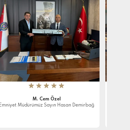
★
★
★
★
★
M. Cem Özel
Emniyet Müdürümüz Sayın Hasan Demirbağ
Diriliş E
Diziler