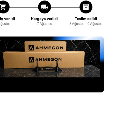
shopping_cart
local_shipping
inventory_2
iş verildi
Kargoya verildi
Teslim edildi
Ağustos
7 Ağustos
8 Ağustos - 9 Ağustos
şiniz, ücretsiz sergileme aparatıyla birlikte özel
AHMEGON®
usunda darbeye dayanıklı şekilde paketlenerek gönderilir.