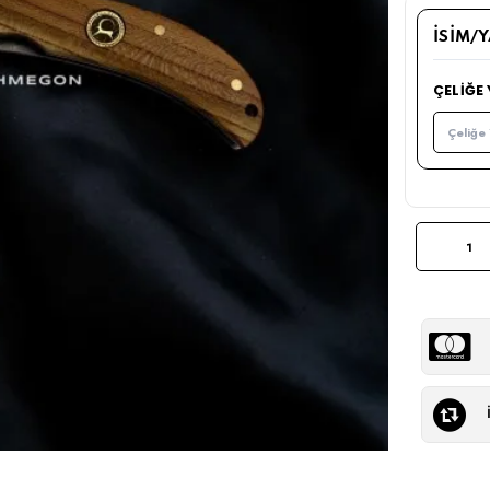
İSIM/
ÇELIĞE