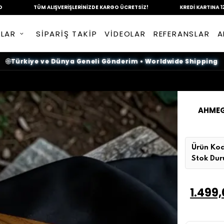
TÜM ALIŞVERİŞLERİNİZDE
KARGO ÜCRETSİZ!
KREDİ KARTINA
12 TAKSİT İ
NLAR
SİPARİŞ TAKİP
VİDEOLAR
REFERANSLAR
A
🌐
Türkiye ve Dünya Geneli Gönderim
•
Worldwide Shipping
AHMEG
Ürün Kod
Stok Du
1.499