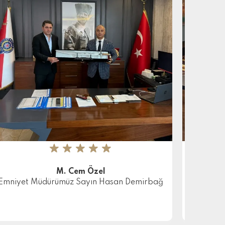
★
★
★
★
★
M. Cem Özel
Emniyet Müdürümüz Sayın Hasan Demirbağ
Diriliş E
Diziler