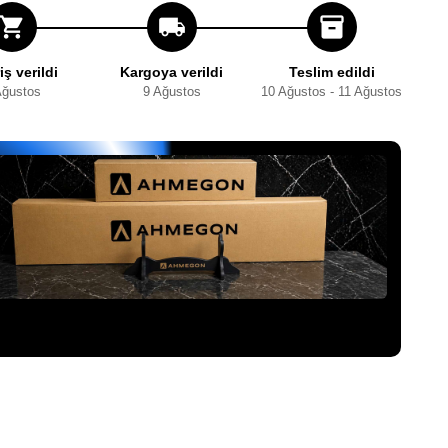
shopping_cart
local_shipping
inventory_2
iş verildi
Kargoya verildi
Teslim edildi
Ağustos
9 Ağustos
10 Ağustos - 11 Ağustos
şiniz, ücretsiz sergileme aparatıyla birlikte özel
AHMEGON®
usunda darbeye dayanıklı şekilde paketlenerek gönderilir.