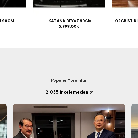
I 90CM
KATANA BEYAZ 90CM
ORCRIST KI
₺
5.999,00 ₺
Popüler Yorumlar
2.035
incelemeden ✅