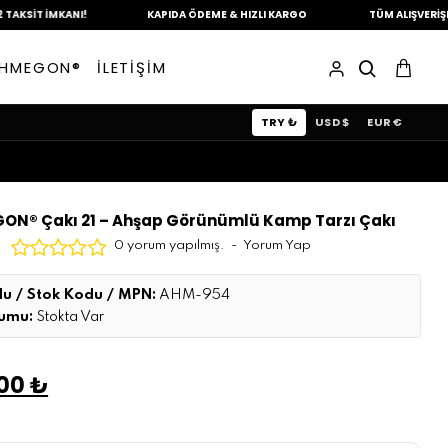
MKANI!
KAPIDA ÖDEME &
HIZLI KARGO
TÜM ALIŞVERİŞLERİNİZDE
HMEGON®
İLETİŞİM
TRY ₺
USD $
EUR €
ON® Çakı 21 – Ahşap Görünümlü Kamp Tarzı Çakı
0 yorum yapılmış.
-
Yorum Yap
u / Stok Kodu / MPN:
AHM-954
rumu:
Stokta Var
,00 ₺