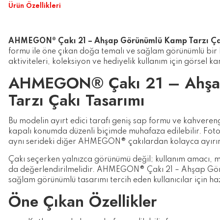
Ürün Özellikleri
AHMEGON® Çakı 21 – Ahşap Görünümlü Kamp Tarzı Ça
formu ile öne çıkan doğa temalı ve sağlam görünümlü bir k
aktiviteleri, koleksiyon ve hediyelik kullanım için görsel k
AHMEGON® Çakı 21 – Ahşa
Tarzı Çakı Tasarımı
Bu modelin ayırt edici tarafı geniş sap formu ve kahvereng
kapalı konumda düzenli biçimde muhafaza edilebilir. Fotoğ
aynı serideki diğer AHMEGON® çakılardan kolayca ayırır
Çakı seçerken yalnızca görünümü değil; kullanım amacı, m
da değerlendirilmelidir. AHMEGON® Çakı 21 – Ahşap Gör
sağlam görünümlü tasarımı tercih eden kullanıcılar için haz
Öne Çıkan Özellikler