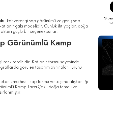
Sipar
kı
, kahverengi sap görünümü ve geniş sap
8 
atlanır çakı modelidir. Günlük ihtiyaçlar, doğa
arakteri güçlü bir seçenek sunar.
p Görünümlü Kamp
i renk tercihidir. Katlanır formu sayesinde
raflarda görülen tasarım ayrıntıları, ürünü
.
Sipari
ekanizma hissi, sap formu ve taşıma alışkanlığı
kut
ünümlü Kamp Tarzı Çakı, doğa temalı ve
ırlanmıştır.