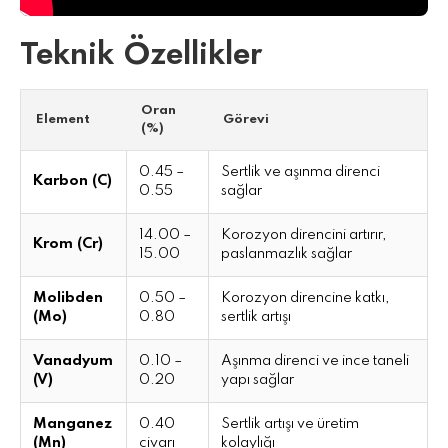
Teknik Özellikler
Oran
Element
Görevi
(%)
0.45 –
Sertlik ve aşınma direnci
Karbon (C)
0.55
sağlar
14.00 –
Korozyon direncini artırır,
Krom (Cr)
15.00
paslanmazlık sağlar
Molibden
0.50 –
Korozyon direncine katkı,
(Mo)
0.80
sertlik artışı
Vanadyum
0.10 –
Aşınma direnci ve ince taneli
(V)
0.20
yapı sağlar
Manganez
0.40
Sertlik artışı ve üretim
(Mn)
civarı
kolaylığı