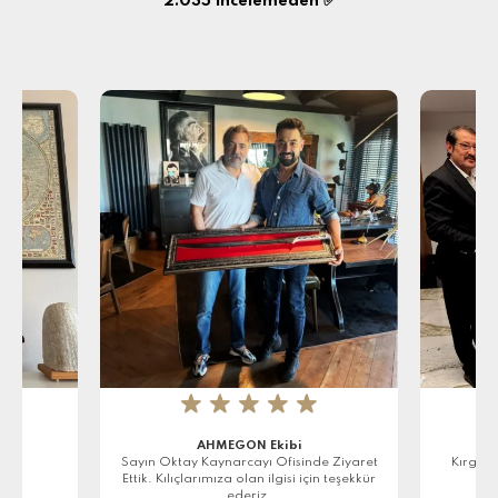
2.035
incelemeden ✅
★
★
★
★
★
AHMEGON Ekibi
r
Sayın Oktay Kaynarcayı Ofisinde Ziyaret
Kırgızi
Ettik. Kılıçlarımıza olan ilgisi için teşekkür
ederiz.