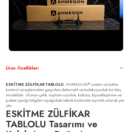
Siparişiniz, ücretsiz sergileme aparatıyla birlikte özel
AHMEGON®
kutusunda darbeye dayanıklı şekilde
paketlenerek gönderilir.
Ürün Özellikleri
ESKİTME ZÜLFİKAR TABLOLU
, AHMEGON® üretim ve kalite
kontrol süreçlerinden geçirilen dekoratif ve koleksiyonluk bir kılıç
modelidir. Ürünün çelik, toplam uzunluk, kabza, kişiselleştirme ve
paket içeriği bilgileri aşağıdaki teknik bölümde ayrıntılı olarak yer
alır.
ESKİTME ZÜLFİKAR
TABLOLU Tasarımı ve