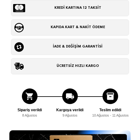
KREDİ KARTINA 12 TAKSİT
KAPIDA KART & NAKİT ÖDEME
İADE & DEĞİŞİM GARANTİSİ
ÜCRETSİZ HIZLI KARGO
shopping_cart
local_shipping
inventory_2
Sipariş verildi
Kargoya verildi
Teslim edildi
8 Ağustos
9 Ağustos
10 Ağustos - 11 Ağustos