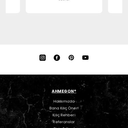
AHMEGON®
Hakkımızda
Bana Kılıç Öner!
Kılıç Rehberi
Referanslar