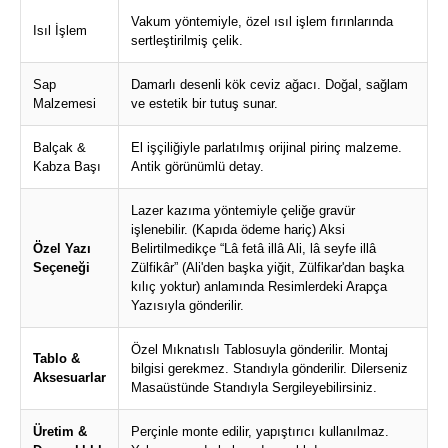
Vakum yöntemiyle, özel ısıl işlem fırınlarında
Isıl İşlem
sertleştirilmiş çelik.
Sap
Damarlı desenli kök ceviz ağacı. Doğal, sağlam
Malzemesi
ve estetik bir tutuş sunar.
Balçak &
El işçiliğiyle parlatılmış orijinal pirinç malzeme.
Kabza Başı
Antik görünümlü detay.
Lazer kazıma yöntemiyle çeliğe gravür
işlenebilir. (Kapıda ödeme hariç) Aksi
Özel Yazı
Belirtilmedikçe “Lâ fetâ illâ Ali, lâ seyfe illâ
Seçeneği
Zülfikâr” (Ali'den başka yiğit, Zülfikar'dan başka
kılıç yoktur) anlamında Resimlerdeki Arapça
Yazısıyla gönderilir.
Özel Mıknatıslı Tablosuyla gönderilir. Montaj
Tablo &
bilgisi gerekmez. Standıyla gönderilir. Dilerseniz
Aksesuarlar
Masaüstünde Standıyla Sergileyebilirsiniz.
Üretim &
Perçinle monte edilir, yapıştırıcı kullanılmaz.