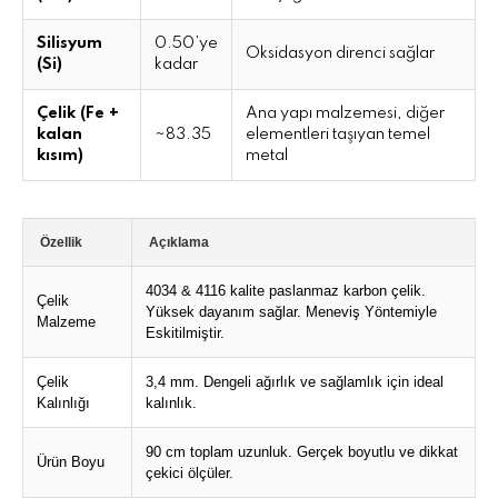
Silisyum
0.50’ye
Oksidasyon direnci sağlar
(Si)
kadar
Çelik (Fe +
Ana yapı malzemesi, diğer
kalan
~83.35
elementleri taşıyan temel
kısım)
metal
Özellik
Açıklama
4034 & 4116 kalite paslanmaz karbon çelik.
Çelik
Yüksek dayanım sağlar. Meneviş Yöntemiyle
Malzeme
Eskitilmiştir.
Çelik
3,4 mm. Dengeli ağırlık ve sağlamlık için ideal
Kalınlığı
kalınlık.
90 cm toplam uzunluk. Gerçek boyutlu ve dikkat
Ürün Boyu
çekici ölçüler.