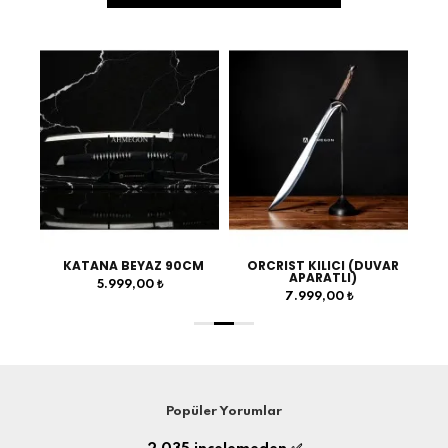
ILICI (DUVAR
KURTBAŞLI GÖKTÜRK
FATİH SULTAN MEHM
RATLI)
KILICI
KILICI
9,00 ₺
5.999,00 ₺
5.999,00 ₺
Popüler Yorumlar