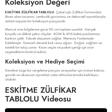
Koleksiyon Değeri
ESKİTME ZÜLFİKAR TABLOLU
, Çatal uçlu Zülfikar formundan
ilham alan tasarımı, sembolik görünümü ve dekoratif ayrıntılarıyla
anlam taşıyan bir koleksiyon parçasıdır.
Mevcut ürün bilgilerine göre 90 cm toplam uzunluk. Gerçek
boyutlu ve dikkat çekici ölçüler. 4034 & 4116 kalite paslanmaz
karbon çelik. Yüksek dayanım sağlar. Meneviş Yöntemiyle
Eskitilmiştir. Damarlı desenli kök ceviz ağacı. Doğal, sağlam ve
estetik bir tutuş sunar. Kesin seçim ve paket içeriği için ürün
seçeneklerini kontrol ediniz.
Koleksiyon ve Hediye Seçimi
Kendine özgü bir sergileme parçası arayanlar için ürünün kabza,
gövde ve aksesuar ayrıntıları satın alma kararında belirleyici
olabilir.
ESKİTME ZÜLFİKAR
TABLOLU Videosu