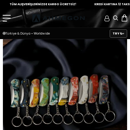
TÜM ALIŞVERİŞLERİNİZDE
KARGO ÜCRETSİZ!
KREDİ KARTINA
12 TAKSİT İM
🌐
TRY ₺
Türkiye & Dünya
•
Worldwide