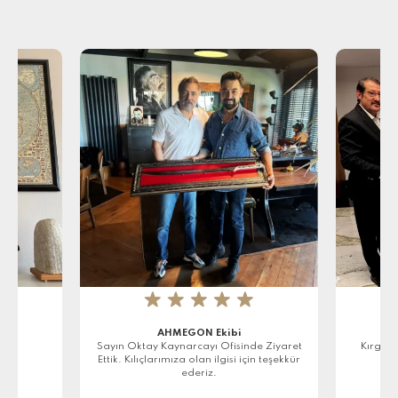
★
★
★
★
★
AHMEGON Ekibi
r
Sayın Oktay Kaynarcayı Ofisinde Ziyaret
Kırgızi
Ettik. Kılıçlarımıza olan ilgisi için teşekkür
ederiz.