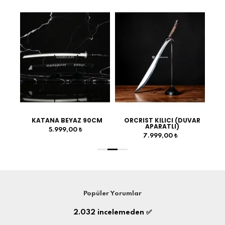
0CM
KATANA BEYAZ 90CM
ORCRIST KILICI (DUVAR
APARATLI)
5.999,00 ₺
7.999,00 ₺
Popüler Yorumlar
2.032
incelemeden ✅