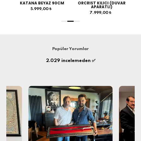
I (DUVAR
KURTBAŞLI GÖKTÜRK
FATİH SULTAN MEHMET
LI)
KILICI
KILICI
 ₺
5.999,00 ₺
5.999,00 ₺
Popüler Yorumlar
2.029
incelemeden ✅