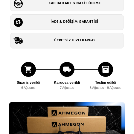
KAPIDA KART & NAKİT ÖDEME
İADE & DEĞİŞİM GARANTİSİ
ÜCRETSİZ HIZLI KARGO
shopping_cart
local_shipping
inventory_2
Sipariş verildi
Kargoya verildi
Teslim edildi
6 Ağustos
7 Ağustos
8 Ağustos - 9 Ağustos