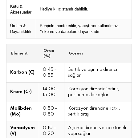
Kutu &
Hediye kılıç standı dahildir.
Aksesuarlar
Üretim &
Perçinle monte edilir, yapıştırıcı kullanılmaz.
Dayanıklılık
Yekpare ve darbelere dayanıklıdır.
Oran
Element
Görevi
(%)
0.45 –
Sertlik ve aşınma direnci
Karbon (C)
0.55
sağlar
14.00 –
Korozyon direncini artırır,
Krom (Cr)
15.00
paslanmazlık sağlar
Molibden
0.50 –
Korozyon direncine katkı,
(Mo)
0.80
sertlik artışı
Vanadyum
0.10 –
Aşınma direnci ve ince taneli
(V)
0.20
yapı sağlar