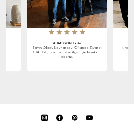
★
★
★
★
★
AHMEGON Ekibi
r
Sayın Oktay Kaynarcayı Ofisinde Ziyaret
Kırgızi
Ettik. Kılıçlarımıza olan ilgisi için teşekkür
ederiz.