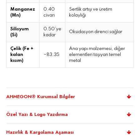
Manganez
0.40
Sertlik artışı ve üretim
(Mn)
civarı
kolaylığı
Silisyum
0.50’ye
Oksidasyon direnci sağlar
(Si)
kadar
Çelik (Fe +
Ana yapı malzemesi, diğer
kalan
~83.35
elementleri taşıyan temel
kısım)
metal
AHMEGON® Kurumsal Bilgiler
Özel Yazı & Logo Yazdırma
Hazırlık & Kargolama Aşaması