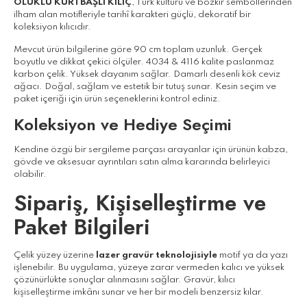
OLUKLU KURTBAŞLI KILIÇ
, Türk kültürü ve bozkır sembollerinden
ilham alan motifleriyle tarihî karakteri güçlü, dekoratif bir
koleksiyon kılıcıdır.
Mevcut ürün bilgilerine göre 90 cm toplam uzunluk. Gerçek
boyutlu ve dikkat çekici ölçüler. 4034 & 4116 kalite paslanmaz
karbon çelik. Yüksek dayanım sağlar. Damarlı desenli kök ceviz
ağacı. Doğal, sağlam ve estetik bir tutuş sunar. Kesin seçim ve
paket içeriği için ürün seçeneklerini kontrol ediniz.
Koleksiyon ve Hediye Seçimi
Kendine özgü bir sergileme parçası arayanlar için ürünün kabza,
gövde ve aksesuar ayrıntıları satın alma kararında belirleyici
olabilir.
Sipariş, Kişiselleştirme ve
Paket Bilgileri
Çelik yüzey üzerine
lazer gravür teknolojisiyle
motif ya da yazı
işlenebilir. Bu uygulama, yüzeye zarar vermeden kalıcı ve yüksek
çözünürlükte sonuçlar alınmasını sağlar. Gravür, kılıcı
kişiselleştirme imkânı sunar ve her bir modeli benzersiz kılar.