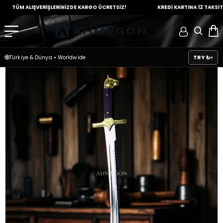
ÜM ALIŞVERİŞLERİNİZDE
KARGO ÜCRETSİZ!
KREDİ KARTINA
12 TAKSİT İMKA
🌐
TRY ₺
Türkiye & Dünya
•
Worldwide