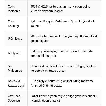
Çelik
4034 & 4116 kalite paslanmaz karbon çelik.
Malzeme
Yüksek dayanım sağlar.
Çelik
3,4 mm. Dengeli ağırlık ve sağlamlık için ideal
Kalınlığı
kalınlık.
90 cm toplam uzunluk. Gerçek boyutlu ve dikkat
Ürün Boyu
çekici ölçüler.
Vakum yöntemiyle, özel ısıl işlem fırınlarında
Isıl İşlem
sertleştirilmiş çelik.
Sap
Damarlı desenli kök ceviz ağacı. Doğal, sağlam
Malzemesi
ve estetik bir tutuş sunar.
Balçak &
El işçiliğiyle parlatılmış orijinal pirinç malzeme.
Kabza Başı
Antik görünümlü detay.
Özel Yazı
Lazer kazıma yöntemiyle çeliğe gravür işlenebilir.
Seçeneği
(Kapıda ödeme hariç)