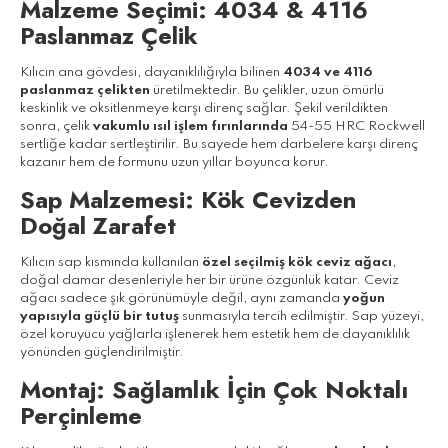
Malzeme Seçimi: 4034 & 4116
Paslanmaz Çelik
Kılıcın ana gövdesi, dayanıklılığıyla bilinen
4034 ve 4116
paslanmaz çelikten
üretilmektedir. Bu çelikler, uzun ömürlü
keskinlik ve oksitlenmeye karşı direnç sağlar. Şekil verildikten
sonra, çelik
vakumlu ısıl işlem fırınlarında
54-55 HRC Rockwell
sertliğe kadar sertleştirilir. Bu sayede hem darbelere karşı direnç
kazanır hem de formunu uzun yıllar boyunca korur.
Sap Malzemesi: Kök Cevizden
Doğal Zarafet
Kılıcın sap kısmında kullanılan
özel seçilmiş kök ceviz ağacı
,
doğal damar desenleriyle her bir ürüne özgünlük katar. Ceviz
ağacı sadece şık görünümüyle değil, aynı zamanda
yoğun
yapısıyla güçlü bir tutuş
sunmasıyla tercih edilmiştir. Sap yüzeyi,
özel koruyucu yağlarla işlenerek hem estetik hem de dayanıklılık
yönünden güçlendirilmiştir.
Montaj: Sağlamlık İçin Çok Noktalı
Perçinleme