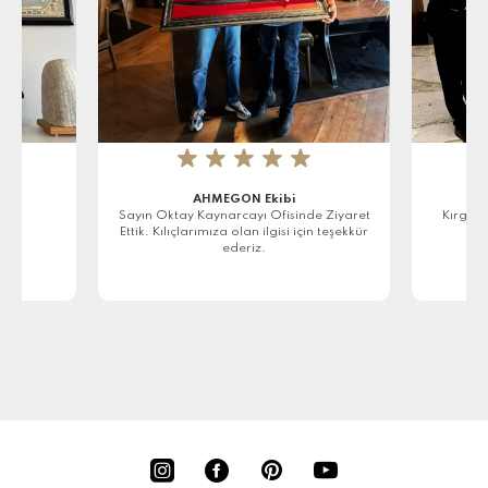
★
★
★
★
★
AHMEGON Ekibi
r
Sayın Oktay Kaynarcayı Ofisinde Ziyaret
Kırgızi
Ettik. Kılıçlarımıza olan ilgisi için teşekkür
ederiz.