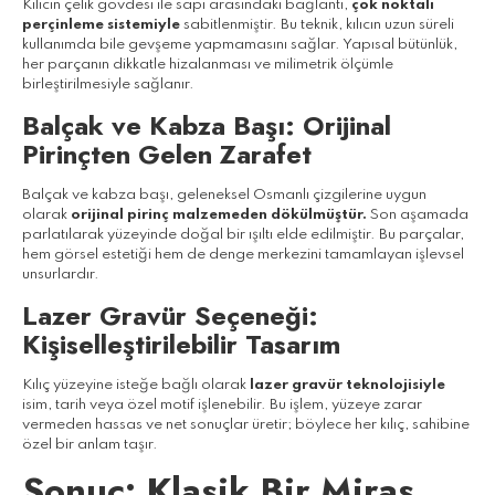
Kılıcın çelik gövdesi ile sapı arasındaki bağlantı,
çok noktalı
perçinleme sistemiyle
sabitlenmiştir. Bu teknik, kılıcın uzun süreli
kullanımda bile gevşeme yapmamasını sağlar. Yapısal bütünlük,
her parçanın dikkatle hizalanması ve milimetrik ölçümle
birleştirilmesiyle sağlanır.
Balçak ve Kabza Başı: Orijinal
Pirinçten Gelen Zarafet
Balçak ve kabza başı, geleneksel Osmanlı çizgilerine uygun
olarak
orijinal pirinç malzemeden dökülmüştür.
Son aşamada
parlatılarak yüzeyinde doğal bir ışıltı elde edilmiştir. Bu parçalar,
hem görsel estetiği hem de denge merkezini tamamlayan işlevsel
unsurlardır.
Lazer Gravür Seçeneği:
Kişiselleştirilebilir Tasarım
Kılıç yüzeyine isteğe bağlı olarak
lazer gravür teknolojisiyle
isim, tarih veya özel motif işlenebilir. Bu işlem, yüzeye zarar
vermeden hassas ve net sonuçlar üretir; böylece her kılıç, sahibine
özel bir anlam taşır.
Sonuç: Klasik Bir Miras,