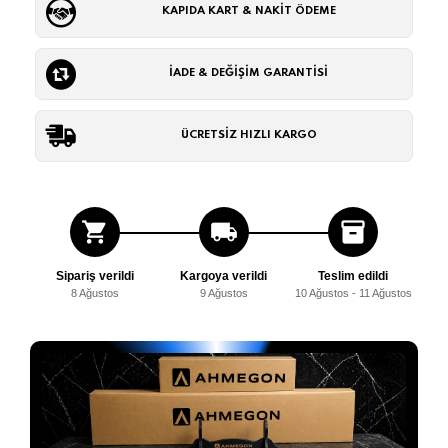
KAPIDA KART & NAKİT ÖDEME
İADE & DEĞİŞİM GARANTİSİ
ÜCRETSİZ HIZLI KARGO
shopping_cart
local_shipping
inventory_2
Sipariş verildi
Kargoya verildi
Teslim edildi
8 Ağustos
9 Ağustos
10 Ağustos - 11 Ağustos