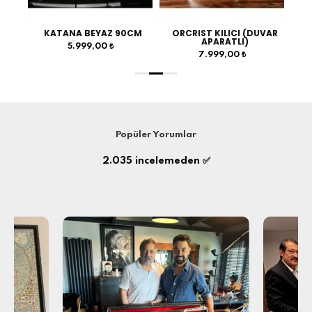
0CM
KATANA BEYAZ 90CM
ORCRIST KILICI (DUVAR
APARATLI)
5.999,00 ₺
7.999,00 ₺
Popüler Yorumlar
2.035
incelemeden ✅