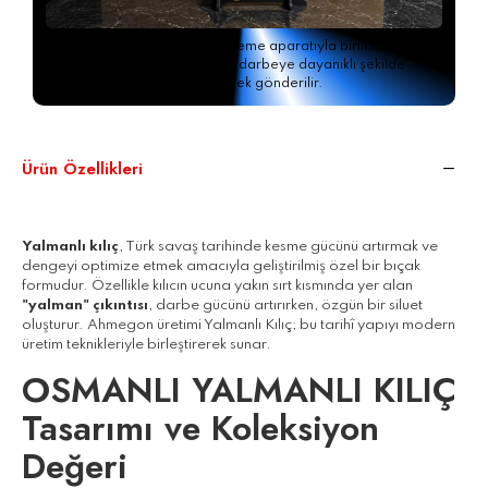
Siparişiniz, ücretsiz sergileme aparatıyla birlikte özel
AHMEGON®
kutusunda darbeye dayanıklı şekilde
paketlenerek gönderilir.
Ürün Özellikleri
Yalmanlı kılıç
, Türk savaş tarihinde kesme gücünü artırmak ve
dengeyi optimize etmek amacıyla geliştirilmiş özel bir bıçak
formudur. Özellikle kılıcın ucuna yakın sırt kısmında yer alan
"yalman" çıkıntısı
, darbe gücünü artırırken, özgün bir siluet
oluşturur. Ahmegon üretimi Yalmanlı Kılıç; bu tarihî yapıyı modern
üretim teknikleriyle birleştirerek sunar.
OSMANLI YALMANLI KILIÇ
Tasarımı ve Koleksiyon
Değeri