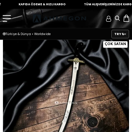
KAPIDA ÖDEME &
HIZLI KARGO
TÜM ALIŞVERİŞLERİNİZDE
KARGO ÜCR
🌐
TRY ₺
Türkiye & Dünya
•
Worldwide
ÇOK SATAN