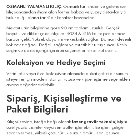
OSMANLI YALMANLI KILIÇ
, Osmanlı tarihinden ve geleneksel
kılıç sanatından ilham alan formu, kabza ve yüzey detaylarıyla
bulunduğu alana tarihî bir karakter kazandırır.
Mevcut ürün bilgilerine göre 90 cm toplam uzunluk. Gerçek
boyutlu ve dikkat çekici ölçüler. 4034 & 4116 kalite paslanmaz
karbon çelik. Yüksek dayanım ve keskinlik sağlar. Damarlı desenli
kök ceviz ağacı. Doğal, sağlam ve estetik bir tutuş sunar. Kesin
seçim ve paket içeriği için ürün seçeneklerini kontrol ediniz.
Koleksiyon ve Hediye Seçimi
Vitrin, ofis veya özel koleksiyon alanında dikkat çekici bir sunum
isteyenler için modelin standı, kutusu ve kişiselleştirme seçenekleri
ayrıca değerlendirilebilir.
Sipariş, Kişiselleştirme ve
Paket Bilgileri
Kılıç yüzeyine, isteğe bağlı olarak
lazer gravür teknolojisiyle
özel yazılar, isimler veya semboller işlenebilir. Bu işlem çeliğe
zarar vermez, yüksek çözünürlükle uzun ömürlü sonuç sunar.