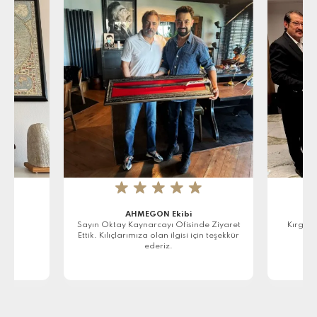
★
★
★
★
★
AHMEGON Ekibi
r
Sayın Oktay Kaynarcayı Ofisinde Ziyaret
Kırgızi
Ettik. Kılıçlarımıza olan ilgisi için teşekkür
ederiz.