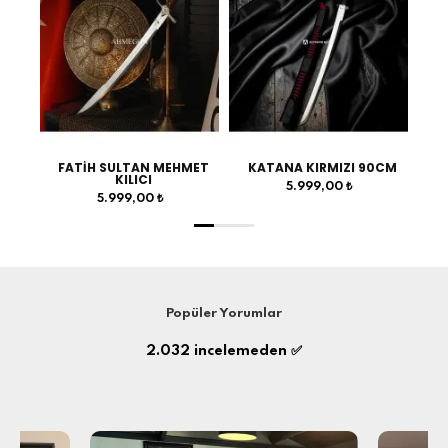
RK
FATİH SULTAN MEHMET
KATANA KIRMIZI 90CM
KILICI
5.999,00 ₺
5.999,00 ₺
Popüler Yorumlar
2.032
incelemeden ✅