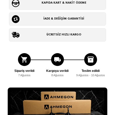
KAPIDA KART & NAKİT ÖDEME
İADE & DEĞİŞİM GARANTİSİ
ÜCRETSİZ HIZLI KARGO
shopping_cart
local_shipping
inventory_2
Sipariş verildi
Kargoya verildi
Teslim edildi
7 Ağustos
8 Ağustos
9 Ağustos - 10 Ağustos